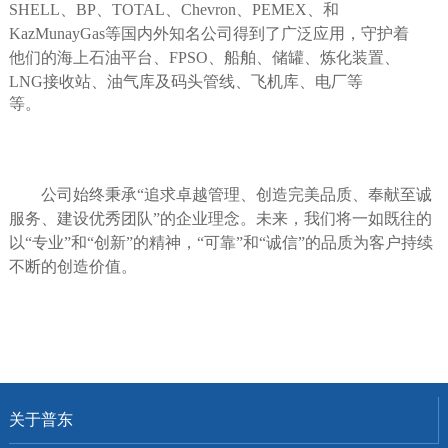
SHELL
、
BP
、
TOTAL
、
Chevron
、
PEMEX
、和
KazMunayGas
等国内外知名公司得到了广泛应用，守
护着
他们的海上石油平台、
FPSO
、船舶、储罐、炼化
装置、
LNG
接收站、油气库及码头管线、飞机库、电厂
等
等。
公司始终秉承“追求卓越管理、创造完美品质、奉献至诚
服务、建设优秀团队”的企业理念。未来，我们将一如既往的
以“专业”和“创新”的精神，“可靠”和“诚信”的品质
为客户持续
不断的创造价值。
关于普东