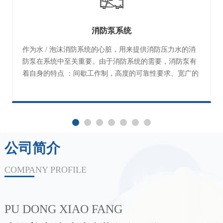
消防泵系统
作为水 / 泡沫消防系统的心脏，用来提供消防压力水的消
防泵在系统中至关重要。由于消防系统的需要，消防泵有
着自身的特点 ：间歇工作制，高度的可靠性要求、宽广的
运行范围、平坦的流量 - 压力 性能曲线等。本公司生产的
消防泵正是根据上述特点及要求研制开发，并符合
FM1311《离心式中开消防泵》，国家标准 GB6245《消防
泵》以及美国消防协会标准 NFPA20《固定消防泵的安装
标准》的最新版。
公司简介
COMPANY PROFILE
PU DONG XIAO FANG